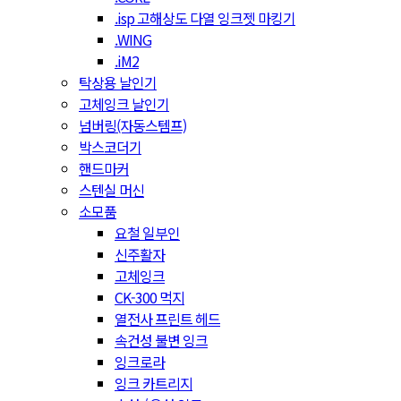
.isp 고해상도 다열 잉크젯 마킹기
.WING
.iM2
탁상용 날인기
고체잉크 날인기
넘버링(자동스템프)
박스코더기
핸드마커
스텐실 머신
소모품
요철 일부인
신주활자
고체잉크
CK-300 먹지
열전사 프린트 헤드
속건성 불변 잉크
잉크로라
잉크 카트리지