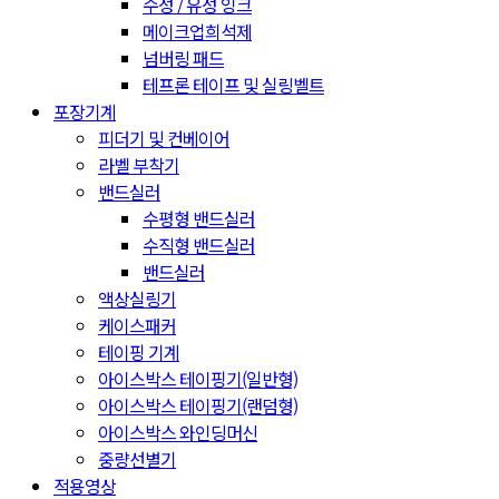
수성 / 유성 잉크
메이크업희석제
넘버링 패드
테프론 테이프 및 실링벨트
포장기계
피더기 및 컨베이어
라벨 부착기
밴드실러
수평형 밴드실러
수직형 밴드실러
밴드실러
액상실링기
케이스패커
테이핑 기계
아이스박스 테이핑기(일반형)
아이스박스 테이핑기(랜덤형)
아이스박스 와인딩머신
중량선별기
적용영상